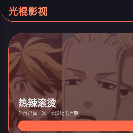
光棍影视
热辣滚烫
为自己赢一次 · 贾玲励志巨献