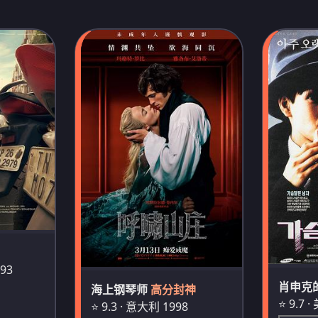
993
肖申克
海上钢琴师
高分封神
⭐ 9.7 
⭐ 9.3 · 意大利 1998