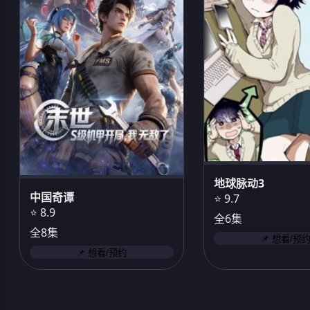
地球脉动3
中国奇谭
⭐ 9.7
⭐ 8.9
全6集
全8集
📌 想看/预
📌 想看/预约