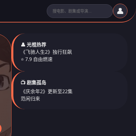
👤
👤 光棍热荐
《飞驰人生2》独行狂飙
⭐ 7.9 自由燃速
📺 剧集孤岛
《庆余年2》更新至22集
范闲归来