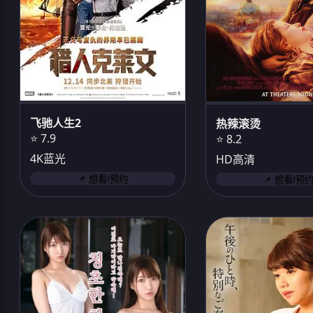
飞驰人生2
热辣滚烫
⭐ 7.9
⭐ 8.2
4K蓝光
HD高清
📌 想看/预约
📌 想看/预