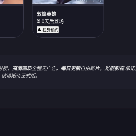
敦煌英雄
⏳ 0天后登场
🔔 独身预约
影视，
高清画质
全程无广告。
每日更新
自由新片，
光棍影视
承诺
，敬请期待正式版。