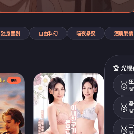
独身喜剧
自由科幻
暗夜悬疑
洒脱爱情
🏆 光
更新
狂
🥇
周热
漫
🥈
周热
三
🥉
周热