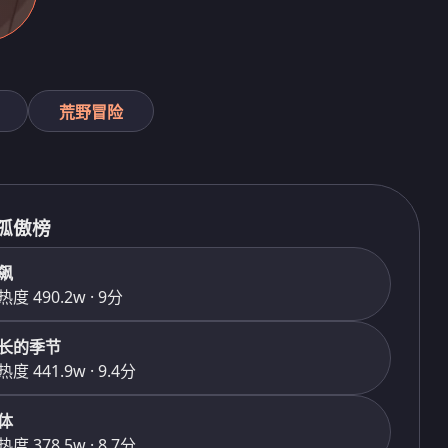
荒野冒险
棍孤傲榜
飙
度 490.2w · 9分
长的季节
度 441.9w · 9.4分
体
度 378.5w · 8.7分