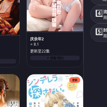
4️⃣
流
周
5️⃣
封
周
庆余年2
⭐ 8.1
更新至22集
📌 想看/预约
约
更新