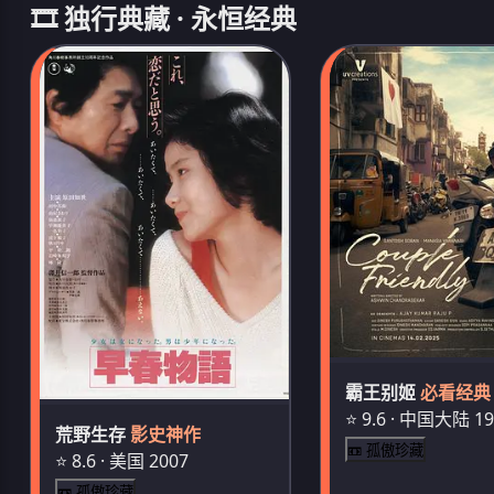
🎞️ 独行典藏 · 永恒经典
霸王别姬
必看经典
⭐ 9.6 · 中国大陆 1
荒野生存
影史神作
📼 孤傲珍藏
⭐ 8.6 · 美国 2007
📼 孤傲珍藏