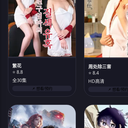
繁花
周处除三害
⭐ 8.8
⭐ 8.4
全30集
HD高清
📌 想看/预约
📌 想看/预