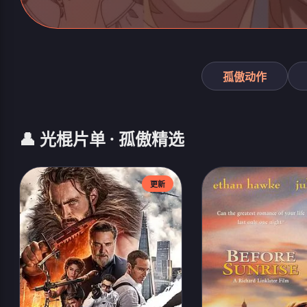
孤傲动作
👤 光棍片单 · 孤傲精选
更新